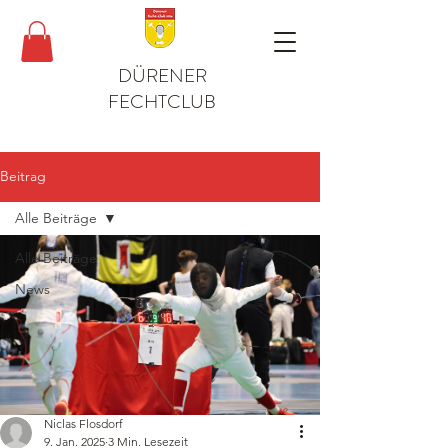
DÜRENER
FECHTCLUB
Beitrag
Alle Beiträge
Alle Beiträge
News
Niclas Flosdorf
9. Jan. 2025
3 Min. Lesezeit