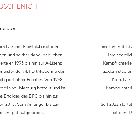
MUSCHENICH
meister
beim Dürener Fechtclub mit dem
Lisa kam mit 13
en und seither dabei geblieben.
Ihre sportli
ierte er 1995 bis hin zur A-Lizenz
Kampfrichterle
htmeister der ADFD (Akademie der
Zudem studiert
chsportlehrer Fechten. Von 1998-
Köln. Darü
verein VfL Marburg betreut und ist
Kampfrichter
 Erfolges des DFC bis hin zur
en 2018. Vom Anfänger bis zum
Seit 2022 starte
ei ihm gut aufgehoben.
ist dem D