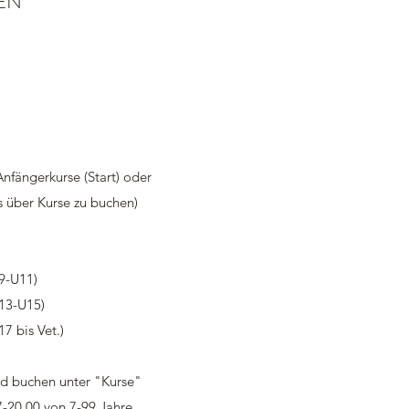
EN
nfängerkurse (Start) oder
s über Kurse zu buchen)
U9-U11)
U13-U15)
17 bis Vet.)
d buchen unter "Kurse"
-20.00 von 7-99 Jahre