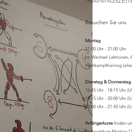
TRAININGSZEIT
Besuchen Sie uns
Montag
17:00 Uhr - 21:00 Uhr
Im Wechsel Lektionen, A
Wettkampftraining (alle
Dienstag & Donnerstag
16:45 Uhr - 18:15 Uhr (
18:15 Uhr - 20:00 Uhr (
20:00 Uhr - 21:45 Uhr (U
Anfängerkurse
finden un
Kompaktkurs Montag 17