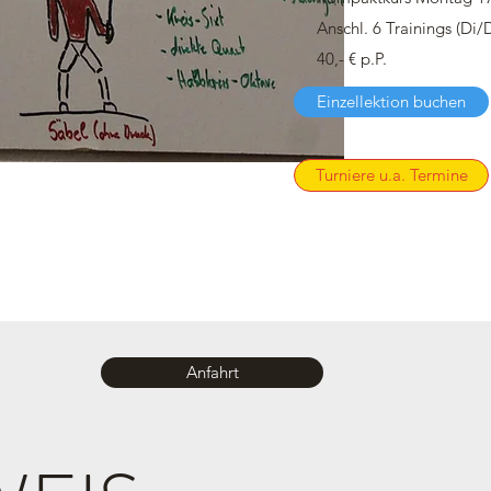
Anschl. 6 Trainings (Di/
40,- € p.P.
Einzellektion buchen
Turniere u.a. Termine
Anfahrt