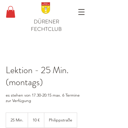
DÜRENER
FECHTCLUB
Lektion - 25 Min.
(montags)
es stehen von 17.30-20:15 max. 6 Termine
zur Verfügung
10
Euro
25 Min.
2
10 €
Philippstraße
5