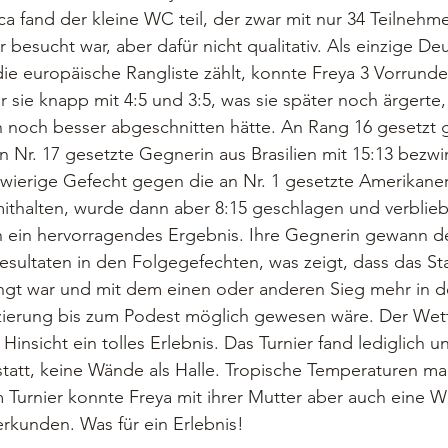
ca fand der kleine WC teil, der zwar mit nur 34 Teilnehm
 besucht war, aber dafür nicht qualitativ. Als einzige Deu
die europäische Rangliste zählt, konnte Freya 3 Vorrund
 sie knapp mit 4:5 und 3:5, was sie später noch ärgerte, 
 noch besser abgeschnitten hätte. An Rang 16 gesetzt g
an Nr. 17 gesetzte Gegnerin aus Brasilien mit 15:13 bezwi
wierige Gefecht gegen die an Nr. 1 gesetzte Amerikaner
mithalten, wurde dann aber 8:15 geschlagen und verblie
 ein hervorragendes Ergebnis. Ihre Gegnerin gewann 
esultaten in den Folgegefechten, was zeigt, dass das Star
ängt war und mit dem einen oder anderen Sieg mehr in d
tzierung bis zum Podest möglich gewesen wäre. Der Wet
Hinsicht ein tolles Erlebnis. Das Turnier fand lediglich u
tatt, keine Wände als Halle. Tropische Temperaturen ma
Turnier konnte Freya mit ihrer Mutter aber auch eine W
rkunden. Was für ein Erlebnis!