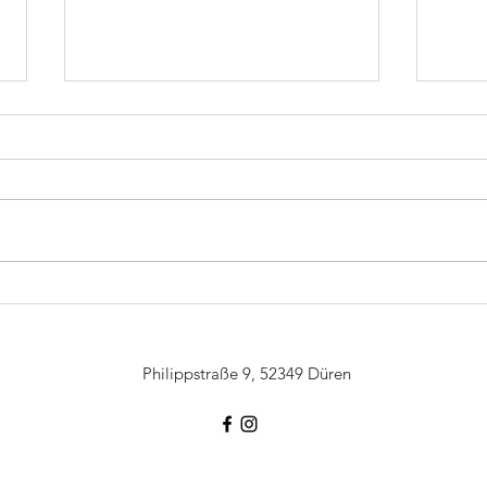
NRW-Jugend Cup in Rösrath
Meet
KidsC
Philippstraße 9, 52349 Düren