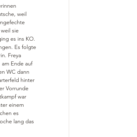
erinnen 
tsche, weil 
engefechte 
weil sie 
ing es ins KO. 
ngen. Es folgte 
in. Freya 
b am Ende auf 
den WC dann 
terfeld hinter 
er Vorrunde 
tkampf war 
nter einem 
chen es 
oche lang das 