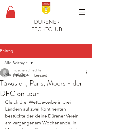
DÜRENER
FECHTCLUB
Beitrag
Alle Beiträge
muschenichfechten
Alle Beiträge
2. Feb.
2 Min. Lesezeit
Tunesien, Paris, Moers - der
News
DFC on tour
Gleich drei Wettbewerbe in drei 
Ländern auf zwei Kontinenten 
bestückte der kleine Dürener Verein 
am vergangenem Wochenende. In 