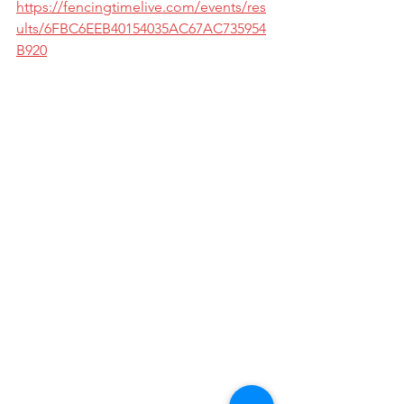
https://fencingtimelive.com/events/res
ults/6FBC6EEB40154035AC67AC735954
B920