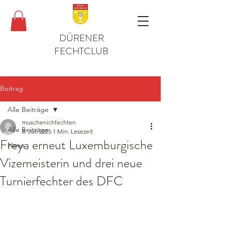
DÜRENER
FECHTCLUB
Beitrag
Alle Beiträge
muschenichfechten
Alle Beiträge
8. Juli 2025
1 Min. Lesezeit
Freya erneut Luxemburgische
News
Vizemeisterin und drei neue
Turnierfechter des DFC