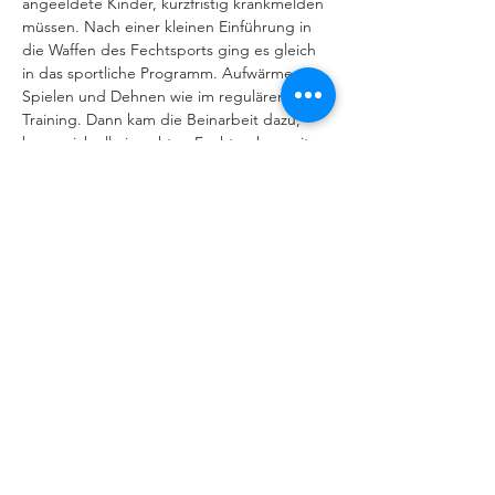
angeeldete Kinder, kurzfristig krankmelden 
müssen. Nach einer kleinen Einführung in 
die Waffen des Fechtsports ging es gleich 
in das sportliche Programm. Aufwärmen, 
Spielen und Dehnen wie im regulären 
Training. Dann kam die Beinarbeit dazu, 
bevor sich alle in echten Fechtsachen mit 
Masken duellieren konnten. Danke der 
sechs Fechtbahnen in der Fechtschule 
überhaupt kein Problem. Fast allen war die 
Begeisterung ins Gesicht geschrieben und 
wir freuen uns darauf, den ein oder 
anderen nach den Ferien evtl. 
wiederzusehen. Danke an die Stadt, den 
Kreis, die VHS und die Sparkasse Düren, 
die diese Entdeckerwoche möglich 
Vorheriger
Nächster
machen.  
Philippstraße 9, 52349 Düren